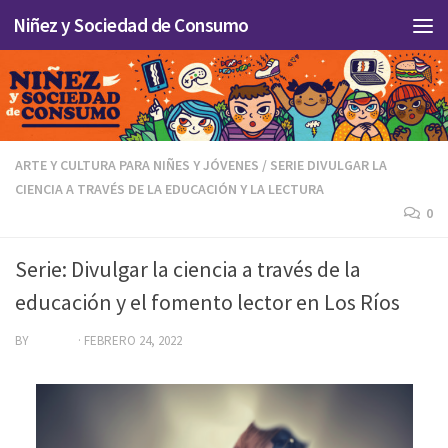
Niñez y Sociedad de Consumo
Skip to content
ARTE Y CULTURA PARA NIÑES Y JÓVENES
/
SERIE DIVULGAR LA
CIENCIA A TRAVÉS DE LA EDUCACIÓN Y LA LECTURA
0
Serie: Divulgar la ciencia a través de la
educación y el fomento lector en Los Ríos
BY
NATALIA
·
FEBRERO 24, 2022