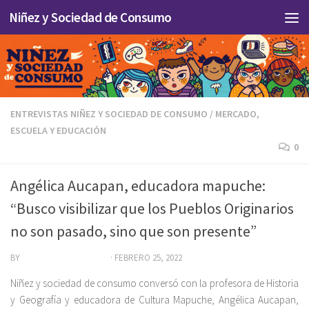
Niñez y Sociedad de Consumo
Skip to content
ENTREVISTAS NIÑEZ Y SOCIEDAD DE CONSUMO
/
MERCADO,
ESCUELA Y EDUCACIÓN
0
Angélica Aucapan, educadora mapuche:
“Busco visibilizar que los Pueblos Originarios
no son pasado, sino que son presente”
BY
MARÍA JOSÉ MARTÍNEZ
·
FEBRERO 25, 2022
Niñez y sociedad de consumo conversó con la profesora de Historia
y Geografía y educadora de Cultura Mapuche, Angélica Aucapan,