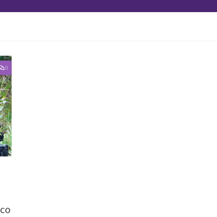
0
sco