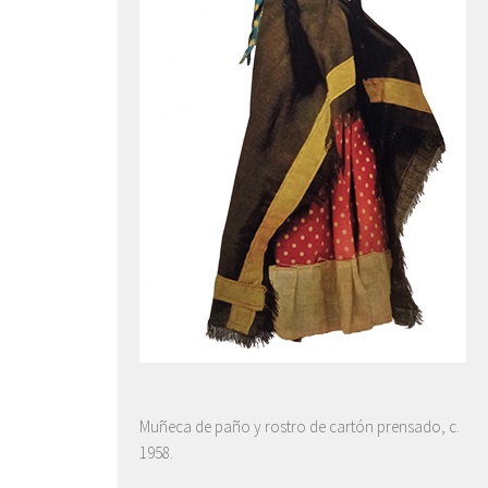
Muñeca de paño y rostro de cartón prensado, c.
1958.