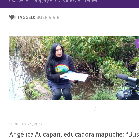
TAGGED:
BUEN VIVIR
ENTREVISTAS NIÑEZ Y SOCIEDAD DE CONSUMO
/
MERCADO, ESCUELA Y
EDUCACIÓN
FEBRERO 25, 2022
Angélica Aucapan, educadora mapuche: “Bu