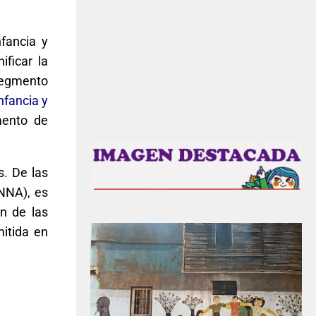
fancia y
ificar la
 segmento
nfancia y
mento de
s. De las
(NNA), es
ón de las
mitida en