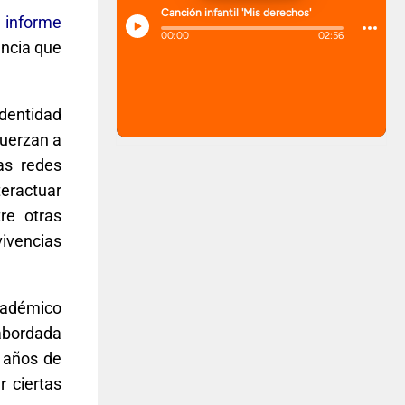
n informe
ancia que
identidad
fuerzan a
as redes
teractuar
re otras
vivencias
académico
 abordada
s años de
r ciertas