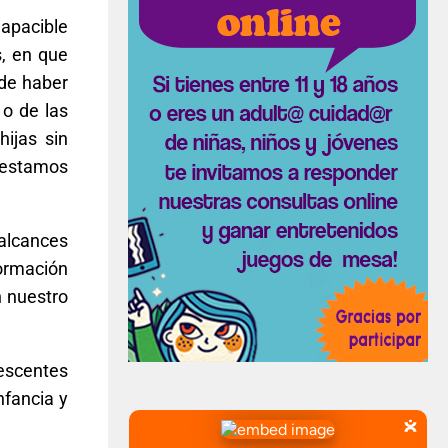
 apacible
s, en que
 de haber
 o de las
ijas sin
 estamos
alcances
formación
n nuestro
lescentes
nfancia y