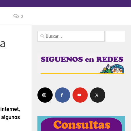
0
FOLLOW:
la
internet,
n algunos