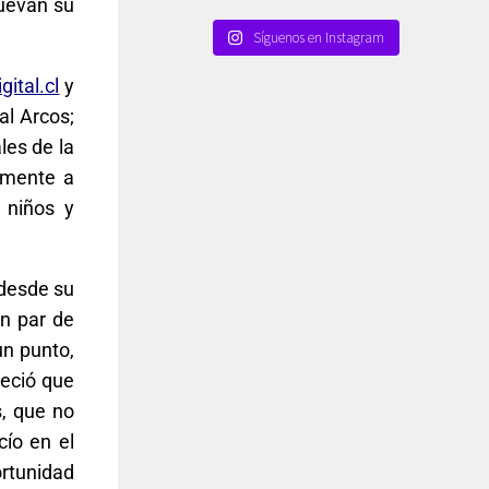
muevan su
Síguenos en Instagram
gital.cl
y
al Arcos;
les de la
tamente a
 niños y
 desde su
un par de
un punto,
reció que
s, que no
cío en el
ortunidad