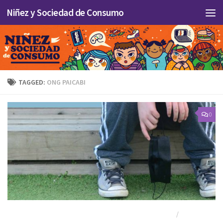
Niñez y Sociedad de Consumo
Skip to content
TAGGED:
ONG PAICABI
0
TRATAMIENTO INFORMATIVO Y MEDIOS DE COMUNICACIÓN
/