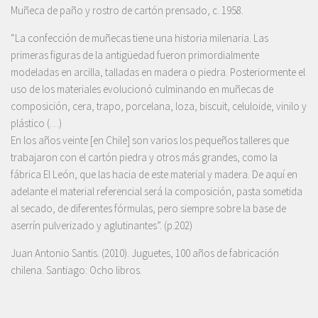
Muñeca de paño y rostro de cartón prensado, c. 1958.
“La confección de muñecas tiene una historia milenaria. Las
primeras figuras de la antigüedad fueron primordialmente
modeladas en arcilla, talladas en madera o piedra. Posteriormente el
uso de los materiales evolucionó culminando en muñecas de
composición, cera, trapo, porcelana, loza, biscuit, celuloide, vinilo y
plástico (…)
En los años veinte [en Chile] son varios los pequeños talleres que
trabajaron con el cartón piedra y otros más grandes, como la
fábrica El León, que las hacia de este material y madera. De aquí en
adelante el material referencial será la composición, pasta sometida
al secado, de diferentes fórmulas, pero siempre sobre la base de
aserrín pulverizado y aglutinantes”. (p.202)
Juan Antonio Santis. (2010). Juguetes, 100 años de fabricación
chilena. Santiago: Ocho libros.