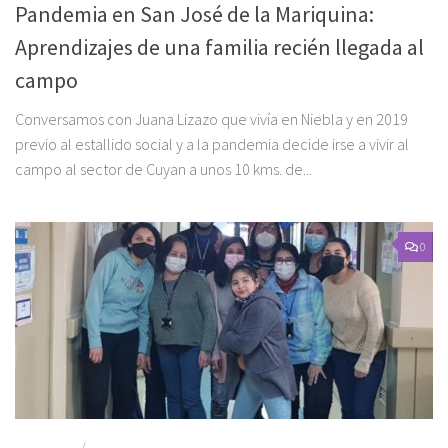
Pandemia en San José de la Mariquina:
Aprendizajes de una familia recién llegada al
campo
Conversamos con Juana Lizazo que vivía en Niebla y en 2019
previo al estallido social y a la pandemia decide irse a vivir al
campo al sector de Cuyan a unos 10 kms. de...
0
BIENESTAR
/
REPORTAJE NIÑEZ Y SOCIEDAD DE CONSUMO