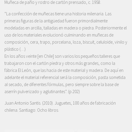
Muñeca de paño y rostro de cartón prensado, c. 1958.
“La confección de muñecas tiene una historia milenaria. Las
primeras figuras de la antigüedad fueron primordialmente
modeladas en arcilla, talladas en madera o piedra. Posteriormente el
uso de los materiales evolucionó culminando en muñecas de
composición, cera, trapo, porcelana, loza, biscuit, celuloide, vinilo y
plástico (…)
En los años veinte [en Chile] son varios los pequeños talleres que
trabajaron con el cartón piedra y otros más grandes, como la
fábrica El León, que las hacia de este material y madera. De aquí en
adelante el material referencial será la composición, pasta sometida
al secado, de diferentes fórmulas, pero siempre sobre la base de
aserrín pulverizado y aglutinantes”. (p.202)
Juan Antonio Santis. (2010). Juguetes, 100 años de fabricación
chilena. Santiago: Ocho libros.