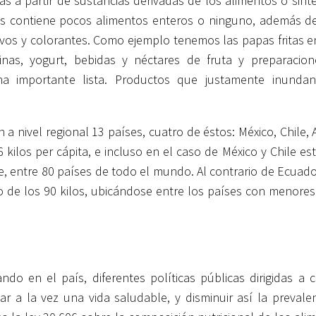
s a partir de sustancias derivadas de los alimentos o sint
tos contiene pocos alimentos enteros o ninguno, además d
ivos y colorantes. Como ejemplo tenemos las papas fritas 
rinas, yogurt, bebidas y néctares de fruta y preparacion
a importante lista. Productos que justamente inundan
 a nivel regional 13 países, cuatro de éstos: México, Chile, 
ilos per cápita, e incluso en el caso de México y Chile es
e, entre 80 países de todo el mundo. Al contrario de Ecuador
 de los 90 kilos, ubicándose entre los países con menores
 en el país, diferentes políticas públicas dirigidas a c
r a la vez una vida saludable, y disminuir así la prevalen