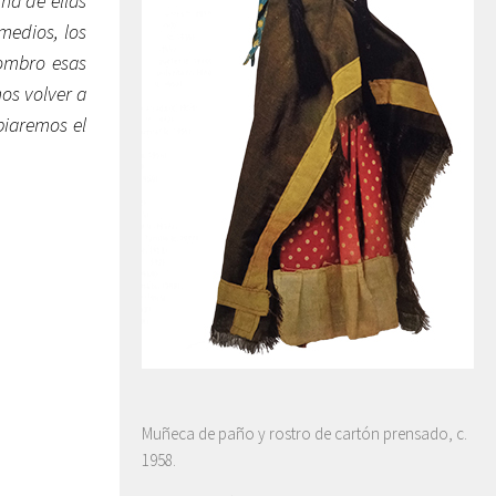
na de ellas
medios, los
nombro esas
os volver a
biaremos el
Muñeca de paño y rostro de cartón prensado, c.
1958.