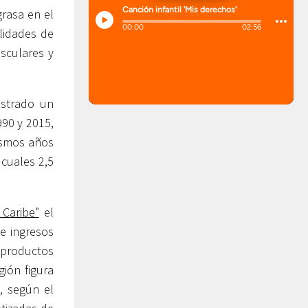
grasa en el
lidades de
sculares y
ostrado un
990 y 2015,
ismos años
cuales 2,5
 Caribe”
el
e ingresos
 productos
ión figura
, según el