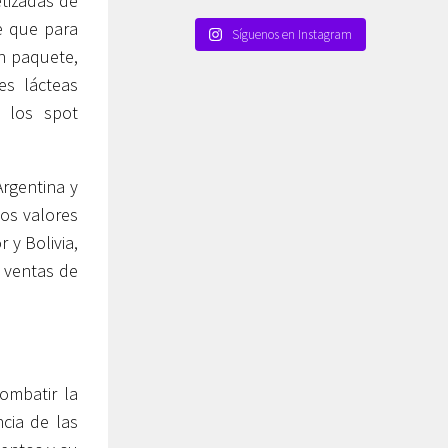
etizadas de
e que para
Síguenos en Instagram
en paquete,
es lácteas
 los spot
Argentina y
tos valores
 y Bolivia,
 ventas de
ombatir la
cia de las