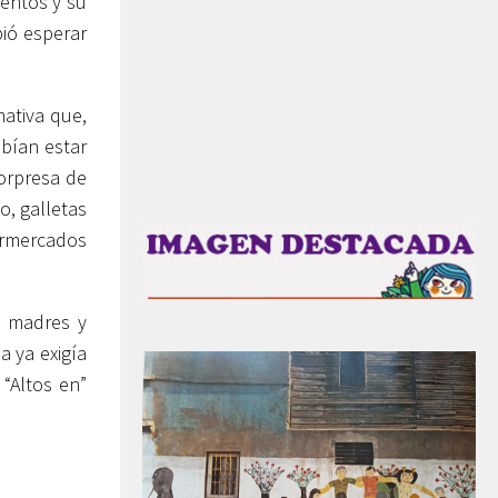
mentos y su
ió esperar
mativa que,
ebían estar
orpresa de
, galletas
ermercados
, madres y
a ya exigía
“Altos en”