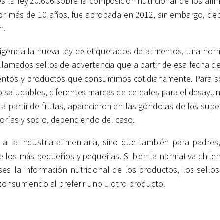
s la ley 20.606 sobre la composición nutricional de los ali
or más de 10 años, fue aprobada en 2012, sin embargo, deb
n.
igencia la nueva ley de etiquetados de alimentos, una nor
 llamados sellos de advertencia que a partir de esa fecha d
mentos y productos que consumimos cotidianamente. Para s
aludables, diferentes marcas de cereales para el desayuno
 partir de frutas, aparecieron en las góndolas de los sup
lorías y sodio, dependiendo del caso.
a la industria alimentaria, sino que también para padres
e los más pequeños y pequeñas. Si bien la normativa chilen
s la información nutricional de los productos, los sellos 
 consumiendo al preferir uno u otro producto.