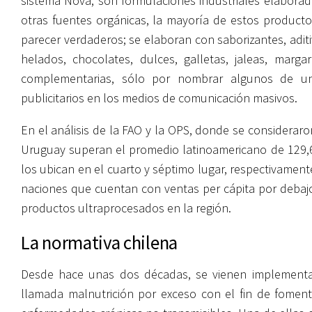
sistema Nova, son formulaciones industriales elaborada
otras fuentes orgánicas, la mayoría de estos produc
parecer verdaderos; se elaboran con saborizantes, adit
helados, chocolates, dulces, galletas, jaleas, marga
complementarias, sólo por nombrar algunos de un
publicitarios en los medios de comunicación masivos.
En el análisis de la FAO y la OPS, donde se consideraron
Uruguay superan el promedio latinoamericano de 129,6 k
los ubican en el cuarto y séptimo lugar, respectivament
naciones que cuentan con ventas per cápita por debajo
productos ultraprocesados en la región.
La normativa chilena
Desde hace unas dos décadas, se vienen implementando
llamada malnutrición por exceso con el fin de fomenta