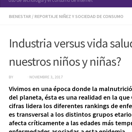
BIENESTAR
/
REPORTAJE NIÑEZ Y SOCIEDAD DE CONSUMO
Industria versus vida sa
nuestros niños y niñas?
BY
EDITOR
·
NOVIEMBRE 3, 2017
Vivimos en una época donde la malnutrició
del planeta, ésta es una realidad en la que
cifras lidera los diferentes rankings de e
es transversal a los distintos grupos etar
afecta críticamente a las edades más temp
enfermedades asociadas a esta epidemia.