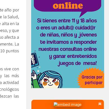
ste año por
e la Salud,
alta en la
peso, y que
so afecta a
vamente. La
 10 puntos
s vive con
 y las más
 actividad
ecnológicos
dezcan las