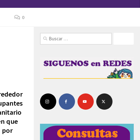
0
FOLLOW:
lrededor
cupantes
anitario
en que
a por