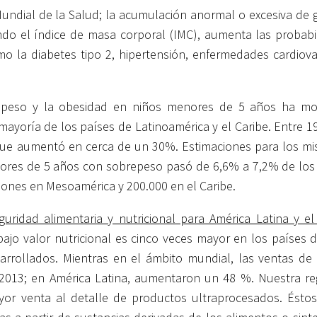
undial de la Salud; la acumulación anormal o excesiva de 
endo el índice de masa corporal (IMC), aumenta las probabi
o la diabetes tipo 2, hipertensión, enfermedades cardiova
repeso y la obesidad en niños menores de 5 años ha m
mayoría de los países de Latinoamérica y el Caribe. Entre 1
 que aumentó en cerca de un 30%. Estimaciones para los m
nores de 5 años con sobrepeso pasó de 6,6% a 7,2% de los 
lones en Mesoamérica y 200.000 en el Caribe.
uridad alimentaria y nutricional para América Latina y el
jo valor nutricional es cinco veces mayor en los países d
rrollados. Mientras en el ámbito mundial, las ventas de
013; en América Latina, aumentaron un 48 %. Nuestra reg
or venta al detalle de productos ultraprocesados. Éstos