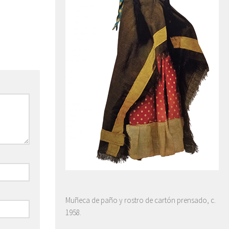
Muñeca de paño y rostro de cartón prensado, c.
1958.