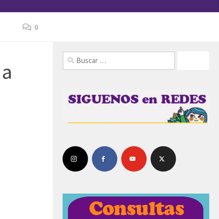
0
FOLLOW:
 a