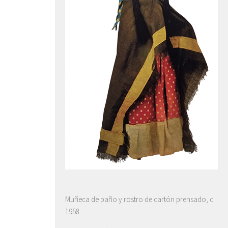
Muñeca de paño y rostro de cartón prensado, c.
1958.