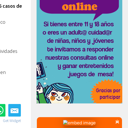
5 casos de
ico
tividades
ben
Get Widget