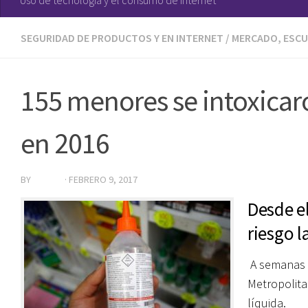
SEGURIDAD DE PRODUCTOS Y EN INTERNET
/
MERCADO, ESCU
155 menores se intoxicaro
en 2016
BY
EDITOR
·
FEBRERO 9, 2017
Desde e
riesgo l
A semanas d
Metropolita
líquida.