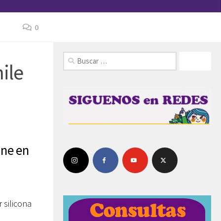
0
FOLLOW:
ile
one en
 silicona