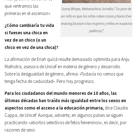
que «entramos las
Sunny Bhope, Maharashtra, la India / “Lo peor de
primeras en el ascensor».
ser niño es que los niños roban cosas y hacen Eve-
teasing [acosan a las mujeres y niñas en espacios
¿Cómo cambiaría tu vida
públicos]”.
si fueses una chica en
vez de un chico (o un
chico en vez de una chica)?
La afirmación de Eriah quizá resulte demasiado optimista para Anju
Malhotra, asesora de Unicef en materia de género y desarrollo.
Sobre la desi­gualdad de género, afirma: «Todavía no vemos que
tenga fecha de caducidad». Pero hay progresos.
Para los ciudadanos del mundo menores de 10 años, las
últimas décadas han traído más igualdad entre los sexos en
aspectos como el acceso a la educación primaria,
dice Claudia
Cappa, de Unicef. Aunque, advierte, en algunos países se siguen
practicando «abortos selectivos de fetos femeninos», es decir, por
razones de sexo.