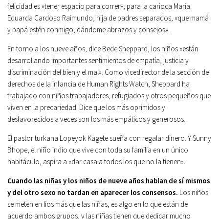
felicidad es «tener espacio para correr»; para la carioca Maria
Eduarda Cardoso Raimundo, hija de padres separados, «que mamá
y papá estén conmigo, dándome abrazos y consejos».
En torno a los nueve años, dice Bede Sheppard, los niños «están
desarrollando importantes sentimientos de empatía, justicia y
discriminación del bien y el mal». Como vicedirector de la sección de
derechos de la infancia de Human Rights Watch, Sheppard ha
trabajado con niños trabajadores, refugiados y otros pequeños que
viven en la precariedad. Dice que los más oprimidos y
desfavorecidos a veces son los más empáticos y generosos.
El pastor turkana Lopeyok Kagete sueña con regalar dinero. Y Sunny
Bhope, el niño indio que vive con toda su familia en un único
habitáculo, aspira a «dar casa a todos los que no la tienen».
Cuando las
niñas
y los niños de nueve años hablan de sí mismos
y del otro sexo no tardan en aparecer los consensos.
Los niños
se meten en líos más que las niñas, es algo en lo que están de
acuerdo ambos grupos, y las niñas tienen que dedicar mucho