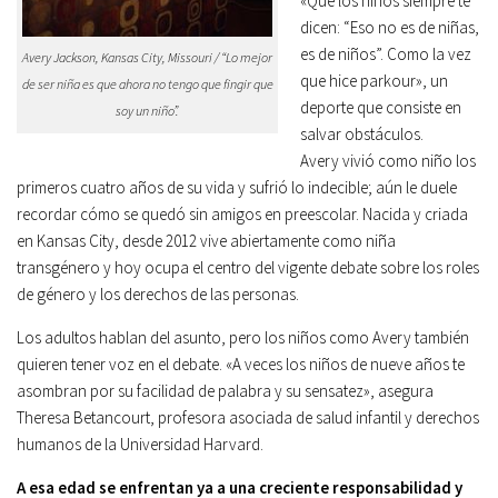
«Que los niños siempre te
dicen: “Eso no es de niñas,
es de niños”. Como la vez
Avery Jackson, Kansas City, Missouri / “Lo mejor
que hice park­our», un
de ser niña es que ahora no tengo que fingir que
deporte que consiste en
soy un niño”.
salvar obstáculos.
Avery vivió como niño los
primeros cuatro años de su vida y sufrió lo indecible; aún le duele
recordar cómo se quedó sin amigos en preescolar. Nacida y criada
en Kansas City, desde 2012 vive abiertamente como niña
transgénero y hoy ocupa el centro del vigente debate sobre los roles
de género y los derechos de las personas.
Los adultos hablan del asunto, pero los niños como Avery también
quieren tener voz en el debate. «A veces los niños de nueve años te
asombran por su facilidad de palabra y su sensatez», asegura
Theresa Betancourt, profesora asociada de salud infantil y derechos
humanos de la Universidad Harvard.
A esa edad se enfrentan ya a una creciente responsabilidad y