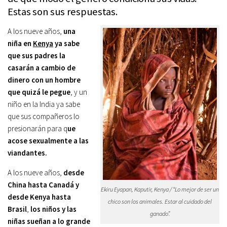
Estas son sus respuestas.
A los nueve años,
una
niña en
Kenya
ya sabe
que sus padres la
casarán a cambio de
dinero con un hombre
que quizá le pegue
, y un
niño en la India ya sabe
que sus compañeros lo
presionarán para q
ue
acose sexualmente a las
viandantes.
A los nueve años,
desde
China hasta Canadá y
Ekiru Eyapan, Kaputir, Kenya / “Lo mejor de ser un
desde Kenya hasta
chico son los animales. Estar al cuidado del
Brasil
,
los niños y las
ganado”.
niñas sueñan a lo grande