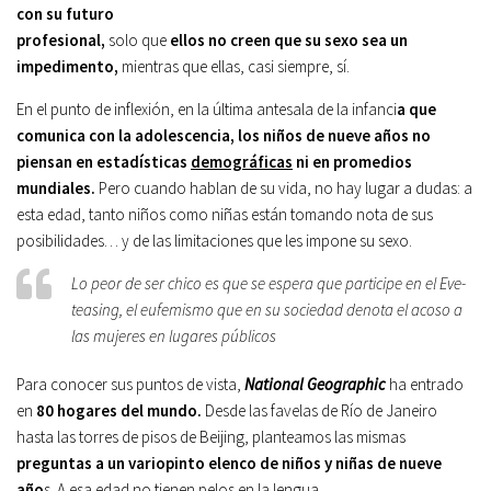
con su futuro
profesional,
solo que
ellos no creen que su sexo sea un
impedimento,
mientras que ellas, casi siempre, sí.
En el punto de inflexión, en la última antesala de la infanci
a que
comunica con la adolescencia, los niños de nueve años no
piensan en estadísticas
demográficas
ni en promedios
mundiales.
Pero cuando hablan de su vida, no hay lugar a dudas: a
esta edad, tanto niños como niñas están tomando nota de sus
posibilidades… y de las limitaciones que les impone su sexo.
Lo peor de ser chico es que se espera que participe en el Eve-
teasing, el eufemismo que en su sociedad denota el acoso a
las mujeres en lugares públicos
Para conocer sus puntos de vista,
National Geographic
ha entrado
en
80 hogares del mundo.
Desde las favelas de Río de Janeiro
hasta las torres de pisos de Beijing, planteamos las mismas
preguntas a un variopinto elenco de niños y niñas de nueve
año
s. A esa edad no tienen pelos en la lengua.