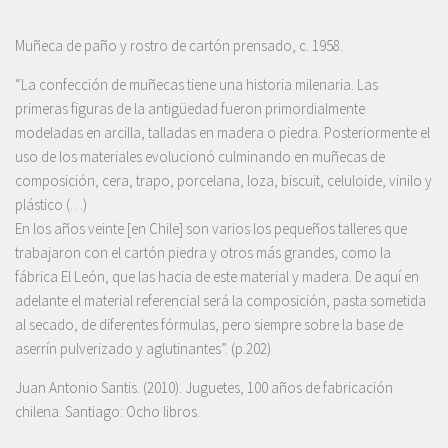
Muñeca de paño y rostro de cartón prensado, c. 1958.
“La confección de muñecas tiene una historia milenaria. Las
primeras figuras de la antigüedad fueron primordialmente
modeladas en arcilla, talladas en madera o piedra. Posteriormente el
uso de los materiales evolucionó culminando en muñecas de
composición, cera, trapo, porcelana, loza, biscuit, celuloide, vinilo y
plástico (…)
En los años veinte [en Chile] son varios los pequeños talleres que
trabajaron con el cartón piedra y otros más grandes, como la
fábrica El León, que las hacia de este material y madera. De aquí en
adelante el material referencial será la composición, pasta sometida
al secado, de diferentes fórmulas, pero siempre sobre la base de
aserrín pulverizado y aglutinantes”. (p.202)
Juan Antonio Santis. (2010). Juguetes, 100 años de fabricación
chilena. Santiago: Ocho libros.