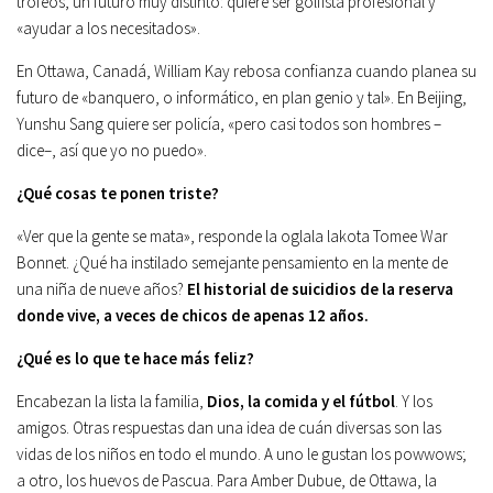
trofeos, un futuro muy distinto: quiere ser golfista profesional y
«ayudar a los necesitados».
En Ottawa, Canadá, William Kay rebosa confianza cuando planea su
futuro de «banquero, o informático, en plan genio y tal». En Beijing,
Yunshu Sang quiere ser policía, «pero casi todos son hombres –
dice–, así que yo no puedo».
¿Qué cosas te ponen triste?
«Ver que la gente se mata», responde la oglala lakota Tomee War
Bonnet. ¿Qué ha instilado se­mejante pensamiento en la mente de
una niña de nueve años?
El historial de suicidios de la reserva
donde vive, a veces de chicos de apenas 12 años.
¿Qué es lo que te hace más feliz?
Encabezan la lista la familia,
Dios, la comida y el fútbol
. Y los
amigos. Otras respuestas dan una idea de cuán diversas son las
vidas de los niños en todo el mundo. A uno le gustan los powwows;
a otro, los huevos de Pascua. Para Amber Dubue, de Ottawa, la