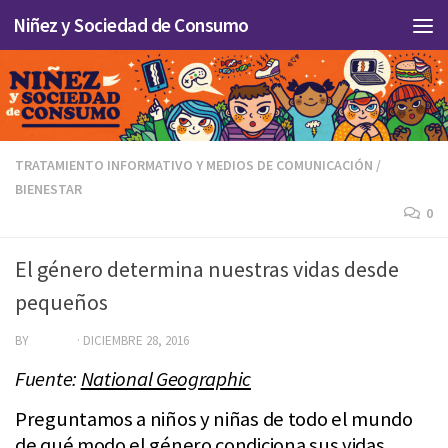
Niñez y Sociedad de Consumo
Skip to content
TRATAMIENTO INFORMATIVO Y MEDIOS DE COMUNICACIÓN
/
BIENESTAR
0
El género determina nuestras vidas desde
pequeños
BY
EDITOR
·
DICIEMBRE 28, 2016
Fuente:
National Geographic
Preguntamos a niños y niñas de todo el mundo
de qué modo el género condiciona sus vidas.