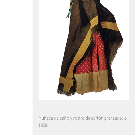
Muñeca de paño y rostro de cartón prensado, c.
1958.