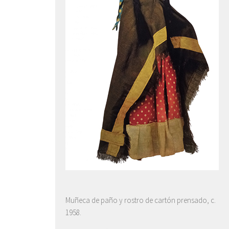
Muñeca de paño y rostro de cartón prensado, c.
1958.