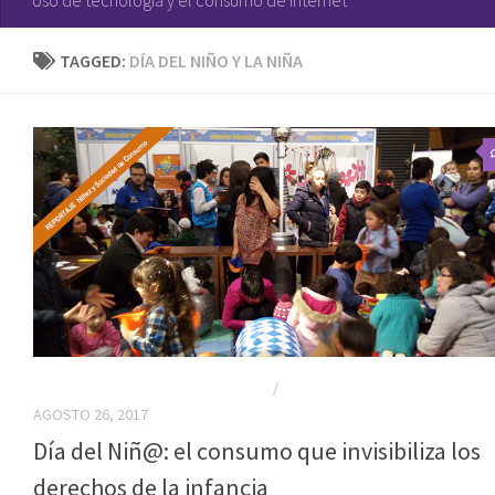
TAGGED:
DÍA DEL NIÑO Y LA NIÑA
CONSUMO Y EDUCACIÓN FINANCIERA
/
FECHAS ESPECIALES
AGOSTO 26, 2017
Día del Niñ@: el consumo que invisibiliza los
derechos de la infancia