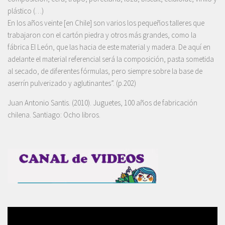
plástico (…)
En los años veinte [en Chile] son varios los pequeños talleres que
trabajaron con el cartón piedra y otros más grandes, como la
fábrica El León, que las hacia de este material y madera. De aquí en
adelante el material referencial será la composición, pasta sometida
al secado, de diferentes fórmulas, pero siempre sobre la base de
aserrín pulverizado y aglutinantes”. (p.202)
Juan Antonio Santis. (2010). Juguetes, 100 años de fabricación
chilena. Santiago: Ocho libros.